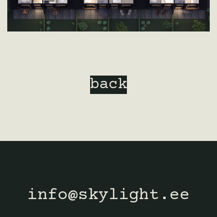
back
info@skylight.ee